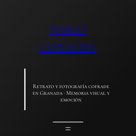
Saltar
al
contenido
PABLO
CÓRDOBA
Retrato y fotografía cofrade
en Granada · Memoria visual y
emoción