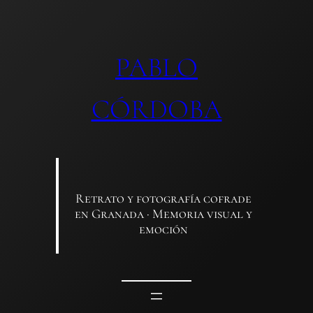
Saltar
al
contenido
PABLO
CÓRDOBA
Retrato y fotografía cofrade
en Granada · Memoria visual y
emoción