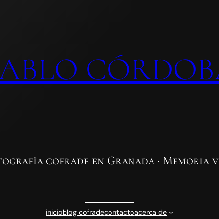
PABLO CÓRDOB
tografía cofrade en Granada · Memoria v
inicio
blog cofrade
contacto
acerca de