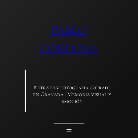
Saltar
al
contenido
PABLO
CÓRDOBA
Retrato y fotografía cofrade
en Granada · Memoria visual y
emoción