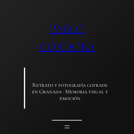
Saltar
al
contenido
PABLO
CÓRDOBA
Retrato y fotografía cofrade
en Granada · Memoria visual y
emoción